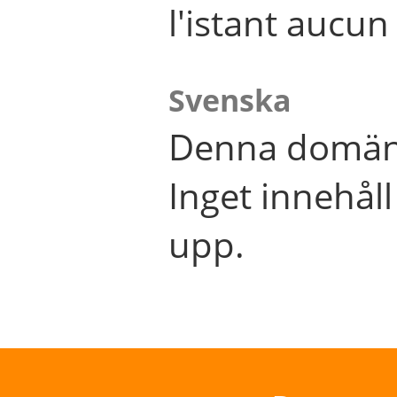
l'istant aucu
Svenska
Denna domän 
Inget innehål
upp.